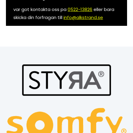
var got kontakta oss pa
0522-13826
eller bara
skicka din forfragan till
info@alkstrand.se