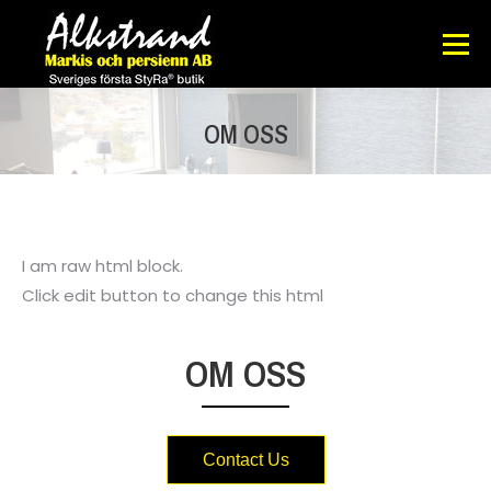
OM OSS
I am raw html block.
Click edit button to change this html
OM OSS
Contact Us